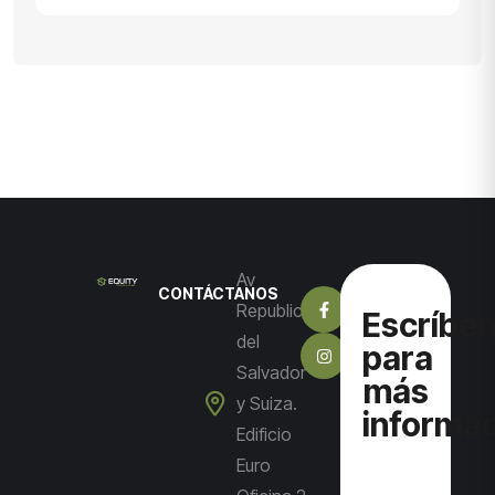
Av
CONTÁCTANOS
Republica
Escríbe
del
para
Salvador
más
y Suiza.
informa
Edificio
Euro