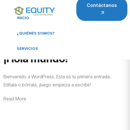
Contáctanos
INICIO
¿QUIÉNES SOMOS?
Equity
5 De Septiembre De 2025
Sin Categoría
SERVICIOS
¡Hola mundo!
Bienvenido a WordPress. Esta es tu primera entrada.
Edítala o bórrala, ¡luego empieza a escribir!
Read More