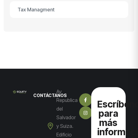
Tax Managment
Av
CONTÁCTANOS
Republica
Escríben
del
para
Salvador
más
y Suiza.
informac
Edificio