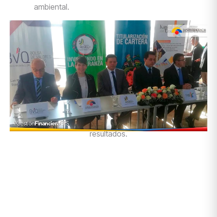
ambiental.
En Equity Casa de Valores S.A. somos expertos en
estructuración y colocación de emisiones para el sector
cooperativo. Nuestra
experiencia y profundo conocimiento de la normativa
aplicable nos permiten diseñar soluciones financieras a la
medida, que impulsan la sostenibilidad y el crecimiento de
las cooperativas de ahorro y crédito en el país. En Equity
Casa de Valores, transformamos la confianza en
resultados.