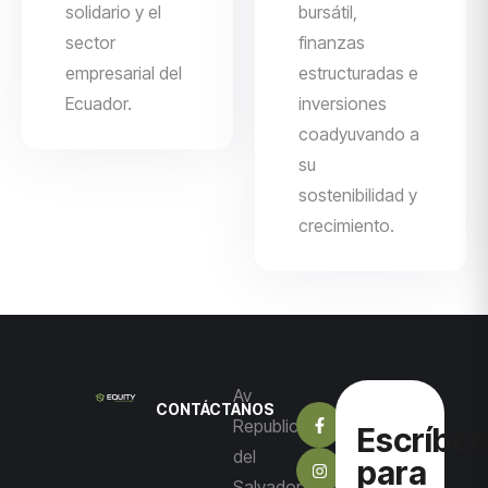
solidario y el
bursátil,
sector
finanzas
empresarial del
estructuradas e
Ecuador.
inversiones
coadyuvando a
su
sostenibilidad y
crecimiento.
Av
CONTÁCTANOS
Republica
Escríbe
del
para
Salvador