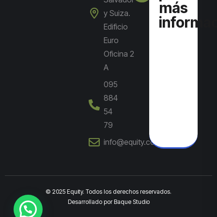
más
y Suiza.
informa
Edificio
Euro
Oficina 2
A
095
884
54
79
info@equity.com.ec
© 2025 Equity. Todos los derechos reservados.
Desarrollado
por
Baque Studio